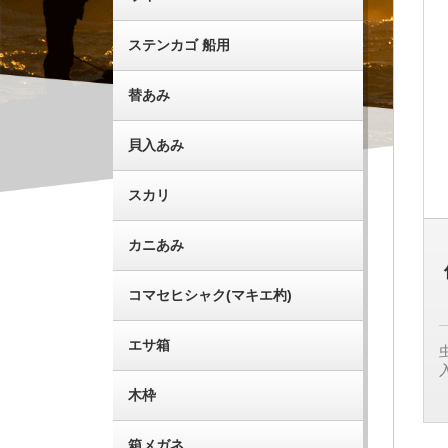
ステンカゴ 船用
替あみ
貝入あみ
スカリ
カニあみ
コマセヒシャク(マキエ杓)
エサ箱
木枠
箱メガネ