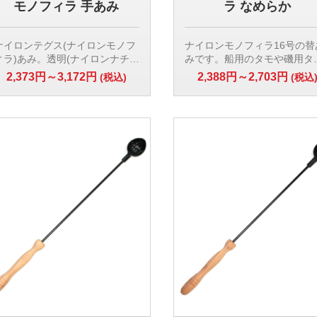
モノフィラ 手あみ
ラ なめらか
ナイロンテグス(ナイロンモノフ
ナイロンモノフィラ16号の替
ィラ)あみ。透明(ナイロンナチュ
みです。船用のタモや磯用タ
ラル色)なので魚が怯えず、すく
のあみとして丈夫で適してい
2,373円～3,172円
2,388円～2,703円
(税込)
(税込
いやすいあみです。水切れがよ
す。
く針がくいこまず便利です。
網:ナイロンモノフィラ16号
材質:ナイロンモノフィラ
ス
直径:40cm 45cm〜50cm
カラー:無色
0cm
適合枠:45cm〜50cm：60ｃ
糸:10号
目合い:2cm角目
目合い:1.5cm角目
深さ:アミを枠に通した時 枠
深さ:アミを枠に通した時 ほぼ
イズより若干深め
枠と同サイズ
【検索用ワード】
【検索用ワード】
磯玉替あみ 船用タモあみ ナ
磯玉替あみ 船用タモあみ ナイロ
ンモノフィラあみ 磯用タモあ
ンモノフィラ