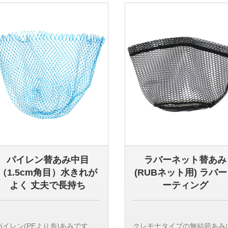
紐:グリーン
紐:グリーン
【検索用ワード】
【検索用ワード】
堤防釣 カゴ釣 投げ釣り 遠投 夜
堤防釣 カゴ釣 投げ釣り 遠投 
釣
釣
パイレン替あみ中目
ラバーネット替あみ
（1.5cm角目）水きれが
(RUBネット用) ラバ
よく 丈夫で長持ち
ーティング
パイレン(PEより糸)あみです。
クレモナタイプの無結節あみ