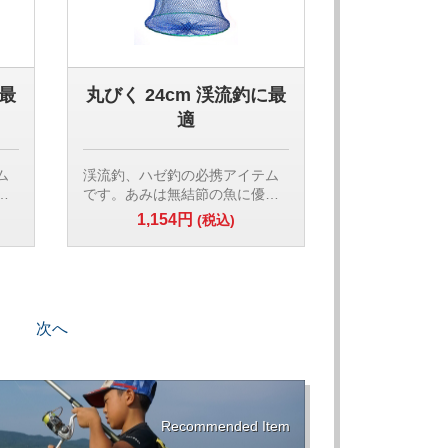
に最
丸びく 24cm 渓流釣に最
適
ム
渓流釣、ハゼ釣の必携アイテム
し
です。あみは無結節の魚に優し
れ
い素材です。入り口は開放され
1,154円
(税込)
れ
ているので素早く魚を入れられ
魚
ます。魚を入れて水につけて魚
を活かせます。
角目
網:ナイロン製 無結節5mm角目
径
枠:口枠 プラスチック製 直径
15cm 1段目18cm 2段目
次へ
の長
21cm 3段目 24cm 全体の長
さ50cm
【検索用ワード】
入
渓流釣 ハゼ釣 活かし ビク 魚入
れ 小魚入れ