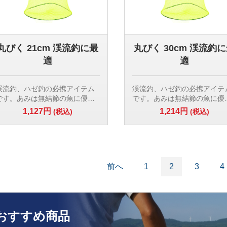
丸びく 21cm 渓流釣に最
丸びく 30cm 渓流釣
適
適
渓流釣、ハゼ釣の必携アイテム
渓流釣、ハゼ釣の必携アイテ
です。あみは無結節の魚に優し
です。あみは無結節の魚に優
い素材です。魚を入れた状態で
い素材です。入り口は開放さ
1,127円
1,214円
(税込)
(税込)
水につけて魚を活かすことがで
ているので素早く魚を入れら
きます。入り口は開放されてい
ます。魚を入れて水につけて
るので素早く魚を入れられま
を活かせます。
す。
網:ナイロン製 無結節5mm
あみ:ナイロン製 無結節5mm角
枠:口枠 プラスチック製 直
目
15cm 1段目24cm 2段目
前へ
1
2
3
4
枠:口枠 プラスチック製 直径
27cm 3段目 30cm 全体
5cm 1段目16cm 2段目18cm 3
さ60cm
段目 21cm
全体の長さ:50cm
【検索用ワード】
おすすめ商品
渓流釣 ハゼ釣 活かし ビク 魚
【検索用ワード】
れ 小魚入れ