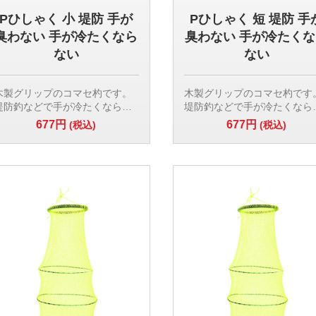
Pひしゃく 小 堤防 手が
Pひしゃく 短 堤防 手
臭わない 手が冷たくなら
臭わない 手が冷たく
ない
ない
木製グリップのコマセ杓です。
木製グリップのコマセ杓です
堤防釣などで手が冷たくならず
堤防釣などで手が冷たくなら
便利です。サイズ:(全長)55cm,
便利です。サイズ:(全長)55cm
677円
677円
(税込)
(税込)
(シャフト)約28cm
(シャフト)約30cm
素材:(カップ)プラスチック,(シャ
素材:(カップ)プラスチック,(
フト)グラス,(グリップ)木製
フト)グラス,(グリップ)木製
【検索用ワード】
【検索用ワード】
コマセ杓 マキエ杓 堤防釣 クロ
コマセ杓 マキエ杓 堤防釣 ク
ダイ チヌ メジナ グレ
ダイ チヌ メジナ グレ