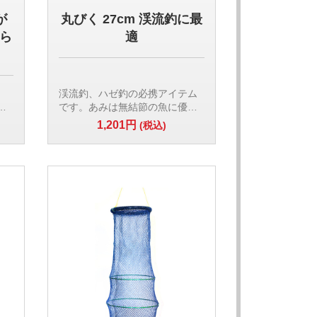
が
丸びく 27cm 渓流釣に最
なら
適
。
渓流釣、ハゼ釣の必携アイテム
ず
です。あみは無結節の魚に優し
,
い素材です。魚を入れた状態で
1,201円
(税込)
水につけて魚を活かすことがで
シャ
きます。入り口は開放されてい
るので素早く魚を入れられま
す。
あみ:ナイロン製 無結節5mm角
ロ
目
枠:口枠 プラスチック製 直径
15cm 1段目24cm 2段目27cm 3
段目 27cm
全体の長さ:58cm
【検索用ワード】
渓流釣 ハゼ釣 活かし ビク 魚入
れ 小魚入れ