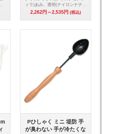
も
ィラ)あみ。透明(ナイロンナチュ
ラル色)なので魚が怯えず、すく
2,262円～2,535円
)
(税込)
いやすいあみです。水切れがよ
ィン
く針がくいこまず便利です。材
質:ナイロンモノフィラ
直径:40cm × 深さ30ｃ
ｍ 45ｃｍ ×深さ35ｃｍ
目合い:1.5cm角目
用
【検索用ワード】
船用タモあみ 浅型あみ ナイロン
モノフィラ
cm
Pひしゃく ミニ 堤防 手
ィ
が臭わない 手が冷たくな