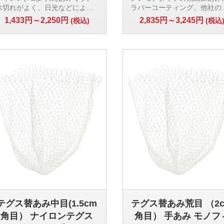
水切れがよく、日光などによる
ラバーコーティング。他社の
素材の劣化が遅く、丈夫で長持
のより丈夫で、魚を傷めませ
1,433円～2,250円
2,835円～3,245円
(税込)
(税込
ちします。材質:パイレンより糸
ん。
直径:36cm・40cm・45cm・
材質:クレモナ(ラバーコーテ
0cm・60cm
グ)
糸:12本より
直径:39cm
目合い:1.5cm角目
目合い:15×10mm
深さ:アミを枠に通した時 枠の
深さ:39cm
直径とほぼ同サイズ
【検索用ワード】
【検索用ワード】
ラバーコーティングネット 船
パイレン撚り紐(よりひも)あみ
替えあみ 軽量ラバーネット
水切れ 丈夫 船用タモあみ
テグス替あみ中目(1.5cm
テグス替あみ荒目 （2
角目） ナイロンテグス
角目） 手あみ モノフ