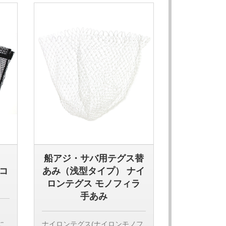
【検索用ワード】
夜
磯釣 底物釣 石鯛釣
船アジ・サバ用テグス替
ーコ
あみ（浅型タイプ） ナイ
ロンテグス モノフィラ
手あみ
に
ナイロンテグス(ナイロンモノフ