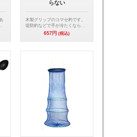
らない
あ
木製グリップのコマセ杓です。
モ
堤防釣などで手が冷たくならず
ま
便利です。船釣りでアミコマセ
657円
)
(税込)
のカゴ詰め用としても使えま
テグ
す。
サイズ:(全長)32cm,(シャフト)約
29cm
ｍ
素材:(カップ)プラスチック,(シャ
フト)グラス,(グリップ)木製
サ
【検索用ワード】
コマセ杓 マキエ杓 堤防釣 船釣
クロダイ チヌ メジナ グレ
イロ
み