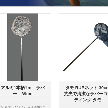
渓流釣 ハゼ釣 活かし ビク 魚入
れ 小魚入れ
アルミ1本柄1ｍ ラバ
タモ RUBネット 39c
ー 39cm
丈夫で清潔なラバーコ
ティング タモ
とても丈夫なアルミの1本柄1ｍ