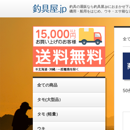
釣具の通販なら釣具屋.jpにおまかせ下
磯用・船用をはじめ、ウキ・エサ箱な
全
全ての商品
50
タモ(大型品）
タモ (軽量）
ウキ