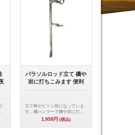
性
パラソルロッド立て 磯や
夜
岩に打ちこみます 便利
サ
立て棒がピトン状になっていま
サ
す。磯ハンマーで磯や岩に打ち
ア
込んで使用します。線径:1．
1,958円
(税込)
2cmのステンレス製わっか:1・2
段 φ3cm 線径5mm
全長:30cm