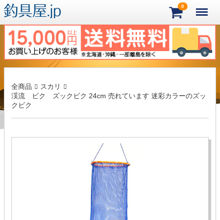
Menu
0
全商品
スカリ
渓流 ビク ズックビク 24cm 売れています 迷彩カラーのズッ
クビク