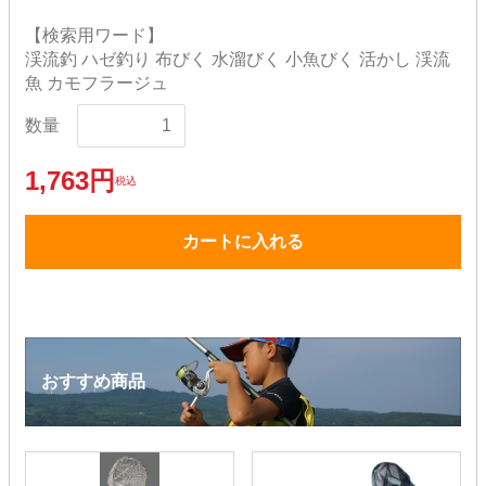
【検索用ワード】
渓流釣 ハゼ釣り 布びく 水溜びく 小魚びく 活かし 渓流
魚 カモフラージュ
数量
1,763円
税込
カートに入れる
おすすめ商品