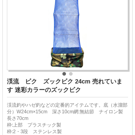
渓流 ビク ズックビク 24cm 売れていま
す 迷彩カラーのズックビク
渓流釣やハゼ釣などの定番的アイテムです。底（水溜部
分）W24cm×15cm 深さ10cm網:無結節 ナイロン製
長さ70cm
枠:上部 プラスチック製
枠:2・3段 ステンレス製