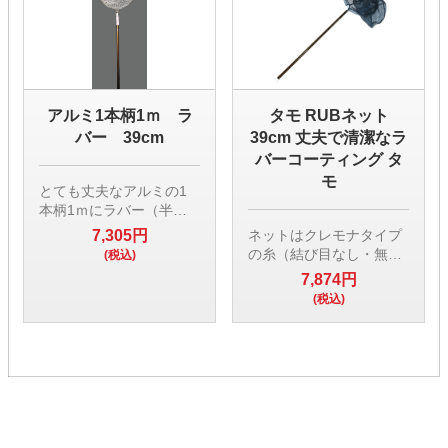
アルミ1本柄1ｍ ラ
タモ RUBネット
バー 39cm
39cm 丈夫で清潔なラ
バーコーティング タ
モ
とても丈夫なアルミの1
本柄1ｍにラバー（半透
明）のアミがついていま
7,305円
ネットはクレモナタイプ
す。
の糸（結び目なし・無結
(税込)
節）にラバーでコーティ
7,874円
39ｃｍの1サイズのみで
ングしています。通常の
(税込)
丸型と三角型がございま
ラバーより切れにくく劣
す。
化しにくい丈夫な網に仕
上げました。
もちろんラバーの特性を
いかし魚を傷つけませ
ん。
また、魚のぬめりも付き
にくく水洗いが簡単。